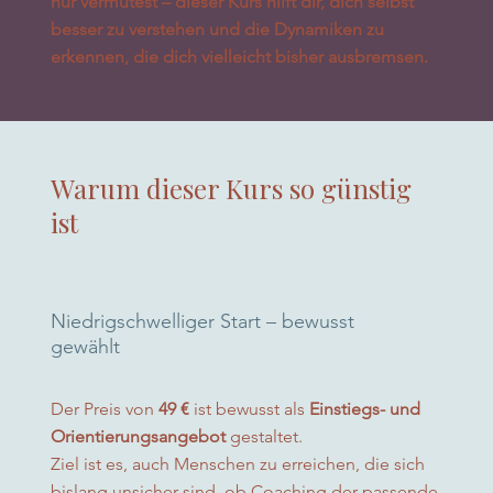
nur vermutest – dieser Kurs hilft dir, dich selbst
besser zu verstehen und die Dynamiken zu
erkennen, die dich vielleicht bisher ausbremsen.
Warum dieser Kurs so günstig
ist
Niedrigschwelliger Start – bewusst
gewählt
Der Preis von
49 €
ist bewusst als
Einstiegs- und
Orientierungsangebot
gestaltet.
Ziel ist es, auch Menschen zu erreichen, die sich
bislang unsicher sind, ob Coaching der passende