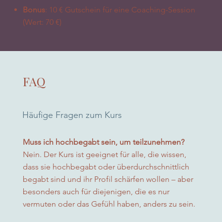
Bonus
: 10 € Gutschein für eine Coaching-Session
(Wert: 70 €)
FAQ
Häufige Fragen zum Kurs
Muss ich hochbegabt sein, um teilzunehmen?
Nein. Der Kurs ist geeignet für alle, die wissen,
dass sie hochbegabt oder überdurchschnittlich
begabt sind und ihr Profil schärfen wollen – aber
besonders auch für diejenigen, die es nur
vermuten oder das Gefühl haben, anders zu sein.