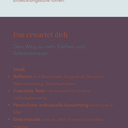
Entwicklungsstufe führen.
Das erwartet dich
Dein Weg zu mehr Klarheit und
Selbstvertrauen
Inhalt:
Reflexion
in 4 Bereichen: Kognition, Emotion,
Wahrnehmung, Sozialverhalten
2 sensible Tests
– entwickelt für tiefere
Selbsterkenntnis
Persönliche, individuelle Auswertung
direkt per E-
Mail
Erste Impulse
, wie du dein Potenzial sichtbar
machst