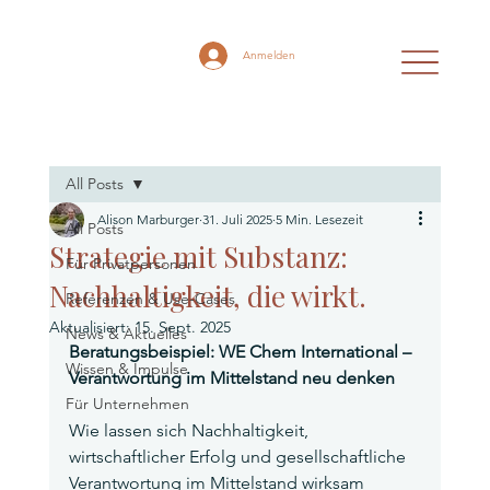
Anmelden
All Posts
Alison Marburger
31. Juli 2025
5 Min. Lesezeit
All Posts
Strategie mit Substanz:
Für Privatpersonen
Nachhaltigkeit, die wirkt.
Referenzen & Use-Cases
Aktualisiert:
15. Sept. 2025
News & Aktuelles
Beratungsbeispiel: WE Chem International – 
Wissen & Impulse
Verantwortung im Mittelstand neu denken
Für Unternehmen
Wie lassen sich Nachhaltigkeit, 
wirtschaftlicher Erfolg und gesellschaftliche 
Verantwortung im Mittelstand wirksam 