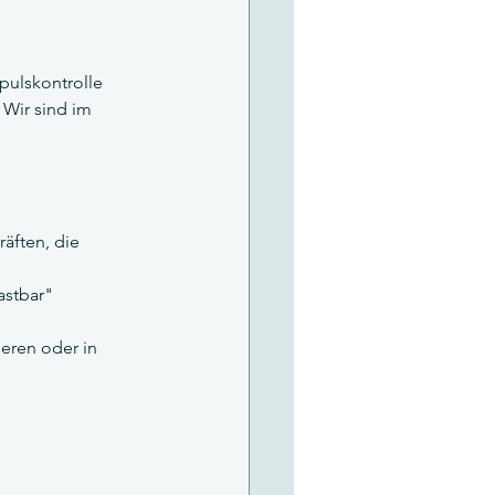
pulskontrolle 
 Wir sind im 
äften, die 
astbar" 
eren oder in 