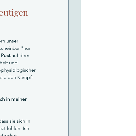
eutigen 
rn unser 
scheinbar "nur 
 Post
 auf dem 
heit und 
ophysiologischer 
e sie den Kampf- 
ch in meiner 
ss sie sich in 
t fühlen. Ich 
rfordert 