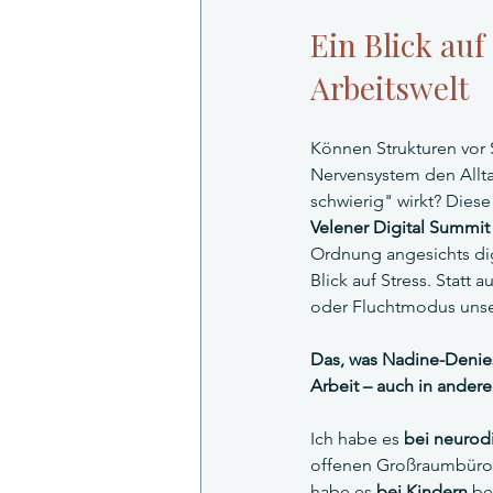
Ein Blick auf
Arbeitswelt
Können Strukturen vor S
Nervensystem den Allta
schwierig" wirkt? Diese
Velener Digital Summit
Ordnung angesichts dig
Blick auf Stress. Statt
oder Fluchtmodus unse
Das, was Nadine-Denies
Arbeit – auch in ander
Ich habe es 
bei neurod
offenen Großraumbüros 
habe es 
bei Kindern
 be