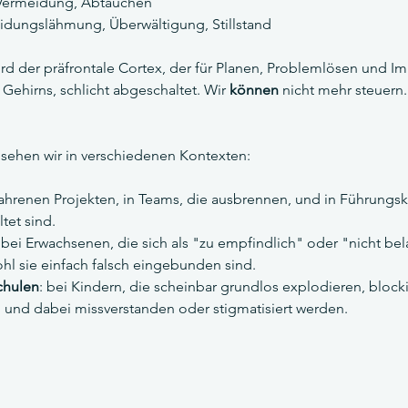
 Vermeidung, Abtauchen
eidungslähmung, Überwältigung, Stillstand
d der präfrontale Cortex, der für Planen, Problemlösen und Im
 Gehirns, schlicht abgeschaltet. Wir 
können
 nicht mehr steuern.
sehen wir in verschiedenen Kontexten:
fahrenen Projekten, in Teams, die ausbrennen, und in Führungskr
tet sind.
: bei Erwachsenen, die sich als "zu empfindlich" oder "nicht bel
l sie einfach falsch eingebunden sind.
chulen
: bei Kindern, die scheinbar grundlos explodieren, blocki
 und dabei missverstanden oder stigmatisiert werden.