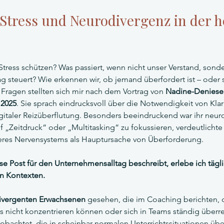
 Stress und Neurodivergenz in der h
tress schützen? Was passiert, wenn nicht unser Verstand, sonde
g steuert? Wie erkennen wir, ob jemand überfordert ist – oder 
 Fragen stellten sich mir nach dem Vortrag von 
Nadine-Deniese
 2025
. Sie sprach eindrucksvoll über die Notwendigkeit von Klar
italer Reizüberflutung. Besonders beeindruckend war ihr neur
 auf „Zeitdruck“ oder „Multitasking“ zu fokussieren, verdeutlicht
res Nervensystems als Hauptursache von Überforderung. 
e Post für den Unternehmensalltag beschreibt, erlebe ich tägli
en Kontexten.
ivergenten Erwachsenen
 gesehen, die im Coaching berichten, da
nicht konzentrieren können oder sich in Teams ständig überreiz
obachtet, die in scheinbar normalen Unterrichtssituationen übe