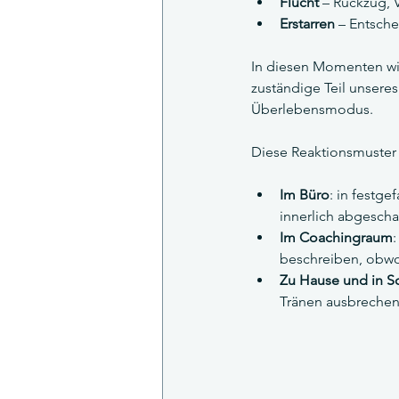
Flucht
 – Rückzug,
Erstarren
 – Entsch
In diesen Momenten wir
zuständige Teil unseres
Überlebensmodus.
Diese Reaktionsmuster 
Im Büro
: in festge
innerlich abgeschal
Im Coachingraum
beschreiben, obwoh
Zu Hause und in S
Tränen ausbrechen