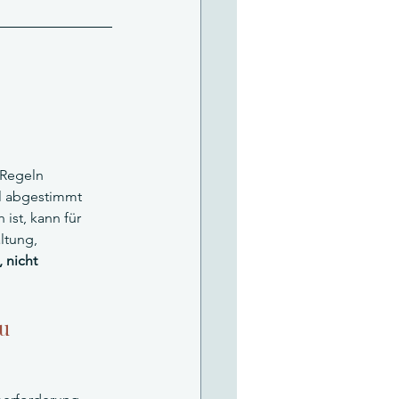
 Regeln 
ll abgestimmt 
ist, kann für 
ltung, 
 nicht 
u 