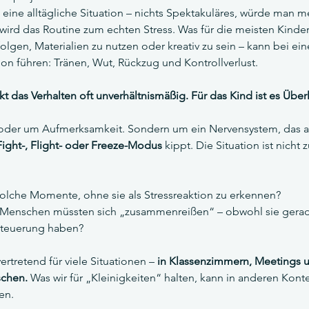
eine alltägliche Situation – nichts Spektakuläres, würde man m
wird das Routine zum echten Stress. Was für die meisten Kinder
olgen, Materialien zu nutzen oder kreativ zu sein – kann bei e
tion führen: Tränen, Wut, Rückzug und Kontrollverlust. 
 das Verhalten oft unverhältnismäßig. Für das Kind ist es Über
z oder um Aufmerksamkeit. Sondern um ein Nervensystem, das a
Fight-, Flight- oder Freeze-Modus
 kippt. Die Situation ist nicht 
solche Momente, ohne sie als Stressreaktion zu erkennen?  
r, Menschen müssten sich „zusammenreißen“ – obwohl sie gerad
tsteuerung haben?
ertretend für viele Situationen – 
in Klassenzimmern, Meetings u
schen.
 Was wir für „Kleinigkeiten“ halten, kann in anderen Kont
en.