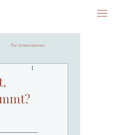
Für Unternehmen
t,
immt?