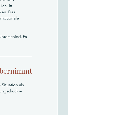
ich, 
in 
ken. Das 
 emotionale 
nterschied. Es 
 übernimmt
Situation als 
tungsdruck – 