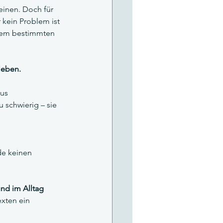
einen. Doch für 
 kein Problem ist 
inem bestimmten 
leben.
us 
zu schwierig – sie 
e keinen 
nd im Alltag 
exten ein 