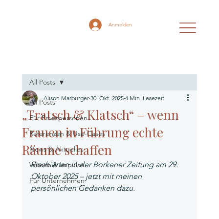
Anmelden
All Posts
Alison Marburger
30. Okt. 2025
4 Min. Lesezeit
All Posts
„Tratsch & Klatsch“ – wenn
Für Privatpersonen
Frauen in Führung echte
Referenzen & Use-Cases
Räume schaffen
News & Aktuelles
Erschienen in der Borkener Zeitung am 29. 
Wissen & Impulse
Oktober 2025 – jetzt mit meinen 
Für Unternehmen
persönlichen Gedanken dazu.