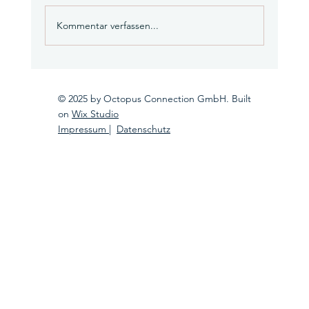
Kommentar verfassen...
Offroad-Wege im Elternsein: Mut zur
eigenen Richtung
© 2025 by Octopus Connection GmbH. Built
on
Wix Studio
Impressum
|
Datenschutz